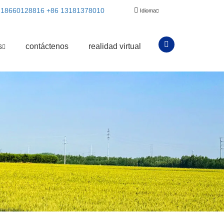
 18660128816
+86 13181378010
Idioma
s
contáctenos
realidad virtual