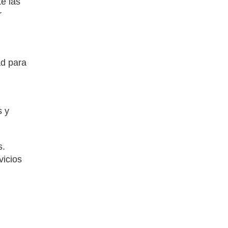
e las
r
ad para
s y
s.
vicios