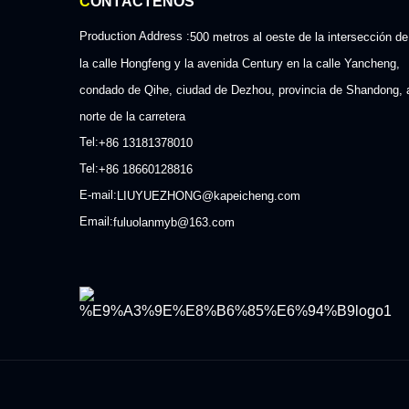
C
ONTÁCTENOS
Production Address :
500 metros al oeste de la intersección de
la calle Hongfeng y la avenida Century en la calle Yancheng,
condado de Qihe, ciudad de Dezhou, provincia de Shandong, 
norte de la carretera
Tel:
+86 13181378010
Tel:
+86 18660128816
E-mail:
LIUYUEZHONG@kapeicheng.com
Email:
fuluolanmyb@163.com