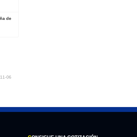
ña de 
Conjunto de cubierta pequeña de transmisión de accesorios Dongfeng
-11-06