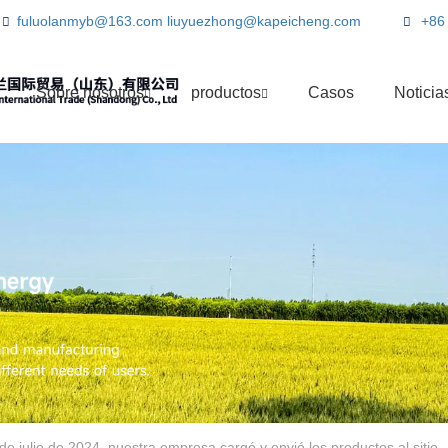
fuluolanmyb@163.com
liuyuezhong@kapeicheng.com
+86
Sobre nosotros
productos
Casos
Noticia
 de julio de 2024, nuestra empresa cargó y envió los productos al sitio.