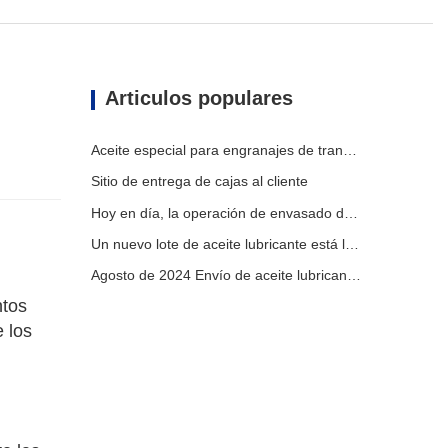
Articulos populares
Aceite especial para engranajes de transmisión para vehículos de nueva energía
Sitio de entrega de cajas al cliente
Hoy en día, la operación de envasado de aceite lubricante se lleva a cabo de manera ordenada, lo que contribuye al progreso constante del desarrollo industrial.
Un nuevo lote de aceite lubricante está listo para su uso, embarcándose en un viaje hacia la lubricación eficiente
Agosto de 2024 Envío de aceite lubricante: desbloquear operaciones fluidas
ntos
 los