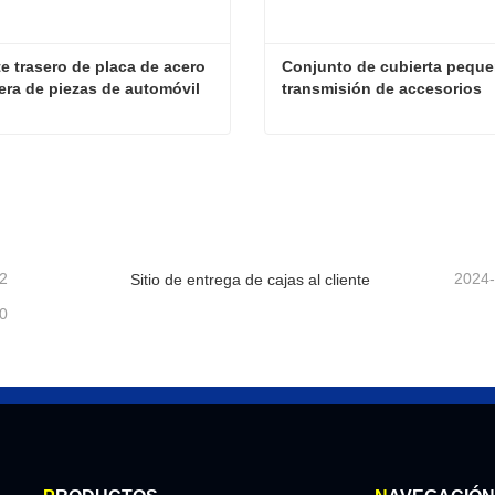
e trasero de placa de acero 
Conjunto de cubierta peque
era de piezas de automóvil 
transmisión de accesorios 
aanxi
Dongfeng
Soporte trasero de placa de acero delantera de piezas de automóvil de Shaanxi
cta ahora
Contacta ahora
2
2024
Sitio de entrega de cajas al cliente
0