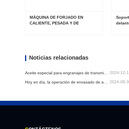
MÁQUINA DE FORJADO EN 
Soport
CALIENTE, PESADA Y DE 
delant
PRECISIÓN MULTIESTACIÓN, 
de Sh
TORQUE GRANDE SERIE VFP-G 
(ACCIONAMIENTO SECUNDARIO)
MÁQUINA DE FORJADO EN CALIENTE, PESADA Y DE PRECISIÓN MULTIESTACIÓN, TORQUE GRANDE SERIE VFP-G (ACCIONAMIENTO SECUNDARIO)
Contacta ahora
Conta
Noticias relacionadas
2024-12-1
Aceite especial para engranajes de transmisión para vehículos de nueva energía
2024-08-3
Hoy en día, la operación de envasado de aceite lubricante se lleva a cabo de manera ordenada, lo que contribuye al progreso constante del desarrollo industrial.